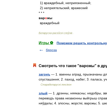
1
)
враждебный
,
неприязненный
;
2
)
неприятельский
,
вражеский
* * *
вар
о
жы
враждебный
Беларуска
-
расейск
і
слоўн
і
к
.
Игры ⚽
Поможем решить контрольну
бяроза
Смотреть что такое "варожы" в др
загонъ
— 1. ваенны атрад, прызначаны для
спусташэння; 2. паход, набег; 3. паласа, у
Старабеларускі лексікон
злый
— 1. дрэнны, няякасны; нядобры, звя
переводъ права незаконны выйгрыш справы
няўдалы; 4. злосны, жорсткі, варожы; 5.