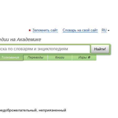
Запомнить сайт
Словарь на свой сайт
RU
едии на Академике
Найти!
Толкования
Переводы
Книги
Игры ⚽
недоброжелательный
,
неприязненный