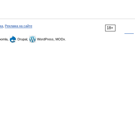
ка
,
Реклама на сайте
18+
omla,
Drupal,
WordPress, MODx.