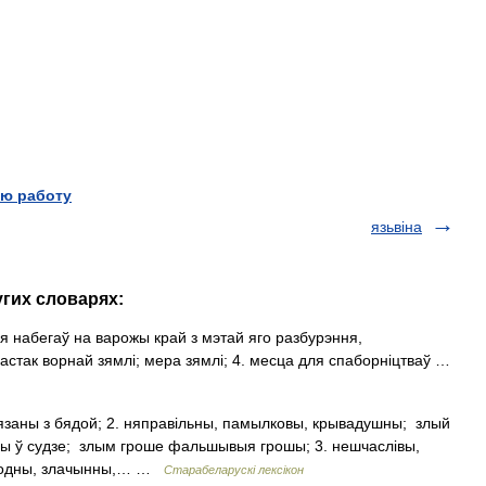
ю работу
язьвіна
угих словарях:
 набегаў на варожы край з мэтай яго разбурэння,
частак ворнай зямлі; мера зямлі; 4. месца для спаборніцтваў …
заны з бядой; 2. няправільны, памылковы, крывадушны;  злый
 ў судзе;  злым гроше фальшывыя грошы; 3. нешчаслівы,
 шкодны, злачынны,… …
Старабеларускі лексікон