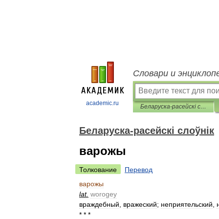
Словари и энциклоп
academic.ru
Беларуска-расейскі слоўнік
Беларуска-расейскі слоўнік
варожы
Толкование
Перевод
варожы
lat
.
worogey
враждебный
,
вражеский
;
неприятельский
,
* * *